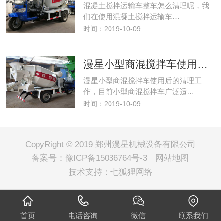
混凝土搅拌运输车整车怎么清理呢，我
们在使用混凝土搅拌运输车…
时间：2019-10-09
漫星小型商混搅拌车使用后的清理工作
漫星小型商混搅拌车使用后的清理工
作，目前小型商混搅拌车广泛适…
时间：2019-10-09
CopyRight © 2019 郑州漫星机械设备有限公司
备案号：
豫ICP备15036764号-3
网站地图
技术支持：
七狐狸网络
首页
电话咨询
微信
联系我们