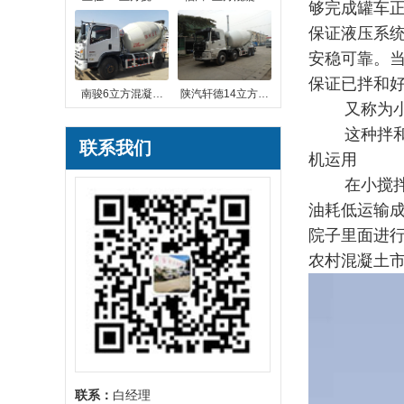
够完成罐车正
保证液压系
安稳可靠。
保证已拌和
南骏6立方混凝…
陕汽轩德14立方…
又称为小型
这种拌和车
联系我们
机运用
在小搅拌车
油耗低运输
院子里面进
农村混凝土
联系：
白经理