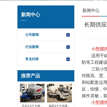
新闻中心
新闻中心
长期供应
公司新闻
行业新闻
小型搅
适用于矿山
常见问答
防等工程建
三轮小型水
推荐产品
对限高、宽
和站配套运用
反，快慢，
操作灵敏，装
小型搅
五征2.5立方搅…
福田3立方混凝…